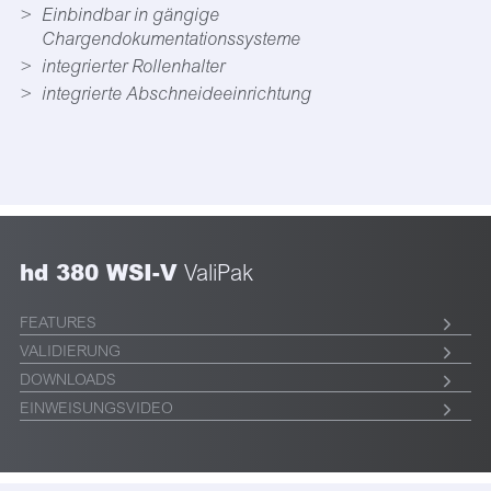
Einbindbar in gängige
Chargendokumentationssysteme
integrierter Rollenhalter
integrierte Abschneideeinrichtung
hd 380 WSI-V
ValiPak
FEATURES
VALIDIERUNG
DOWNLOADS
EINWEISUNGSVIDEO